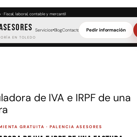
o
· Fiscal, laboral, contable y mercantil
 ASESORES
Pedir información
Servicios
Blog
Contacto
▾
TORÍA EN TOLEDO
esoría laboral
Asesoría jurídica
lta de autónomos
Civil
rabajadores
Familia
mpresas
Laboral
Fiscal
ladora de IVA e IRPF de una
Empresas
ra
hículos · DGT
Gestoría administra
MIENTA GRATUITA · PALENCIA ASESORES
ransferencias
Extranjería