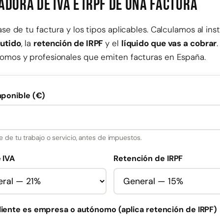
dora de IVA e IRPF de una factura
rámites de coches
Seguridad social
Licencias y perm
Regularización To
ase de tu factura y los tipos aplicables. Calculamos al ins
Regularización ex
utido
, la
retención de IRPF
y el
líquido que vas a cobrar
omos y profesionales que emiten facturas en España.
storía para autónomos
storía online
mponible (€)
e de tu trabajo o servicio, antes de impuestos.
 IVA
Retención de IRPF
liente es empresa o autónomo (aplica retención de IRPF)