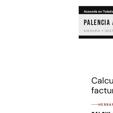
Saltar
Asesoría en Toled
al
PALENCIA
contenido
ASESORÍA Y GES
Asesoría fiscal
As
Declaración de la renta
A
Autónomos
T
Empresas
E
Herencias y sucesiones
Calcu
IRPF y retenciones
Gestoría ante Hacienda
factu
Asesoría empresas
Ve
HERRA
Mercantil
T