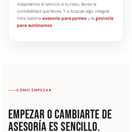
Adaptamos el servicio a tu caso, lleves la
contabilidad que lleves. Y si buscas algo integral,
mira nuestra
asesoría para pymes
y la
gestoría
para autónomos
.
CÓMO EMPEZAR
Empezar o cambiarte de
asesoría es sencillo.