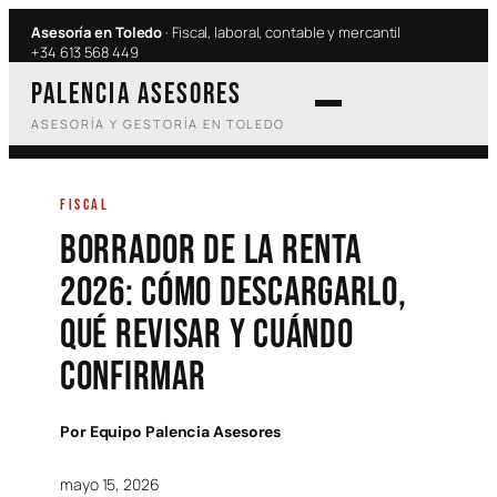
Saltar
Asesoría en Toledo
· Fiscal, laboral, contable y mercantil
al
+34 613 568 449
contenido
PALENCIA ASESORES
ASESORÍA Y GESTORÍA EN TOLEDO
FISCAL
Borrador de la Renta
2026: cómo descargarlo,
qué revisar y cuándo
confirmar
Por
Equipo Palencia Asesores
·
mayo 15, 2026