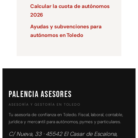
Calcular la cuota de autónomos
2026
Ayudas y subvenciones para
autónomos en Toledo
PALENCIA ASESORES
ASESORÍA Y GESTORÍA EN TOLEDO
Tu asesoría de confianza en Toledo. Fiscal, laboral, contable,
jurídica y mercantil para autónomos, pymes y particulares.
C/ Nueva, 33 · 45542 El Casar de Escalona,