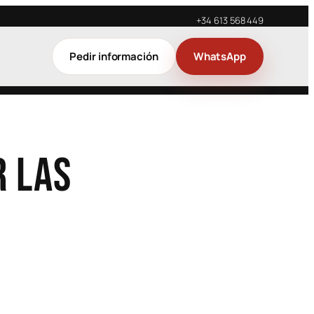
+34 613 568 449
Pedir información
WhatsApp
 las
rativa