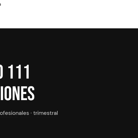
Licencias y per
s
·
Regularización 
Regularización e
toría para autónomos
toría online