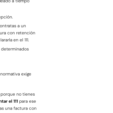
pleado a tiempo
epción.
 contratas a un
tura con retención
rarla en el 111.
 determinados
normativa exige
n porque no tienes
tar el 111
para ese
gas una factura con