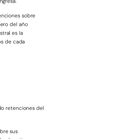
ngresa.
tenciones sobre
nero del año
stral es la
tos de cada
do retenciones del
obre sus