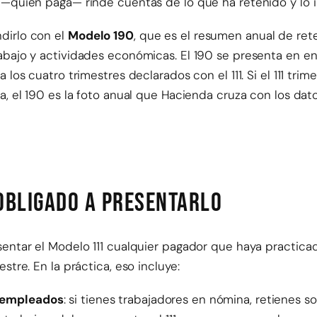
 —quien paga— rinde cuentas de lo que ha retenido y lo i
dirlo con el
Modelo 190
, que es el resumen anual de re
abajo y actividades económicas. El 190 se presenta en e
 los cuatro trimestres declarados con el 111. Si el 111 trime
ca, el 190 es la foto anual que Hacienda cruza con los da
 obligado a presentarlo
sentar el Modelo 111 cualquier pagador que haya practica
estre. En la práctica, eso incluye:
 empleados
: si tienes trabajadores en nómina, retienes s