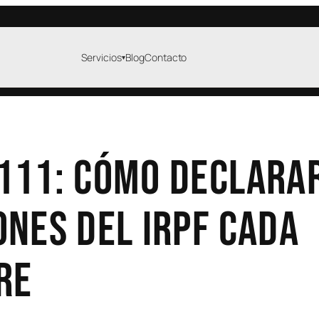
Servicios
Blog
Contacto
▾
oría laboral
Asesoría jurídica
a de autónomos
Civil
bajadores
Familia
111: cómo declarar
resas
Laboral
Fiscal
ones del IRPF cada
Empresas
culos · DGT
Gestoría administ
re
nsferencias
Extranjería
mites de coches
Seguridad social