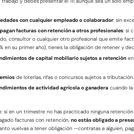
 trabajo y debes presentar el 111 aunque sea un solo em
iedades con cualquier empleado o colaborador
: sin exc
agan facturas con retención a otros profesionales
: si
do, consultor o cualquier otro profesional que emite fac
 % en su primer año), tienes la obligación de retener y decla
ndimientos de capital mobiliario sujetos a retención
en
remios
de loterías, rifas o concursos sujetos a tributación.
ndimientos de actividad agrícola o ganadera
cuando la 
: si en un trimestre no has practicado ninguna retenció
agado facturas con retención,
no estás obligado a presen
anto vuelvas a tener obligación —contratas a alguien, pa