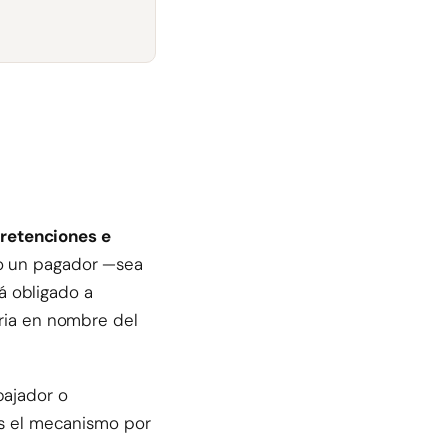
s
retenciones e
do un pagador —sea
á obligado a
aria en nombre del
bajador o
 es el mecanismo por