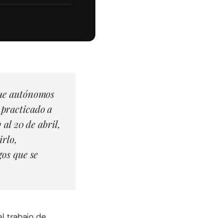
 que autónomos
 practicado a
 al 20 de abril,
irlo,
gos que se
el trabajo de