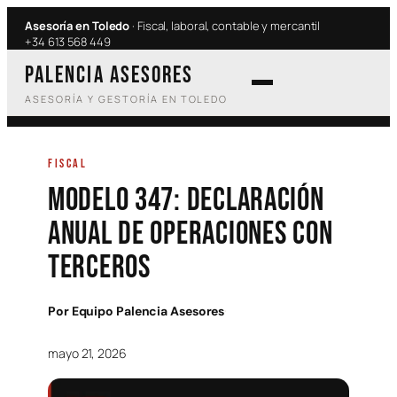
Saltar
Asesoría en Toledo
· Fiscal, laboral, contable y mercantil
al
+34 613 568 449
contenido
PALENCIA ASESORES
ASESORÍA Y GESTORÍA EN TOLEDO
FISCAL
Modelo 347: declaración
anual de operaciones con
terceros
Por
Equipo Palencia Asesores
·
mayo 21, 2026