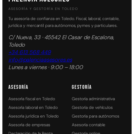
ASESORÍA Y GESTORÍA EN TOLEDO
Tu asesoría de confianza en Toledo. Fiscal, laboral, contable,
jurídica y mercantil para autónomos, pymes y particulares.
C/ Nueva, 33 · 45542 El Casar de Escalona,
Toledo
+34 613 568 449
info@palenciaasesores.es
Lunes a viernes · 9:00 – 18:00
ASESORÍA
GESTORÍA
Asesoría fiscal en Toledo
Gestoría administrativa
Asesoría laboral en Toledo
Gestoría de vehículos
Asesoría jurídica en Toledo
Gestoría para autónomos
Asesoría de empresas
Asesoría contable
Declaración de la Renta
Gestoría online