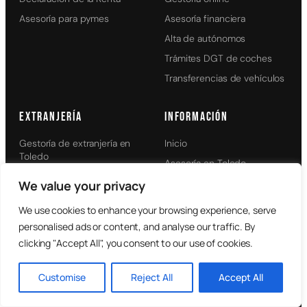
Asesoría para pymes
Asesoría financiera
Alta de autónomos
Trámites DGT de coches
Transferencias de vehículos
EXTRANJERÍA
INFORMACIÓN
Gestoría de extranjería en
Inicio
Toledo
Asesoría en Toledo
Regularización de extranjería
Ubicaciones atendidas
We value your privacy
en Toledo
Mejores gestorías de Toledo
Abogados de regularización
We use cookies to enhance your browsing experience, serve
extraordinaria
Mejores gestorías online
personalised ads or content, and analyse our traffic. By
Seguridad Social
clicking "Accept All", you consent to our use of cookies.
Mapa del sitio
Licencias y permisos
Customise
Reject All
Accept All
Abogado laboralista