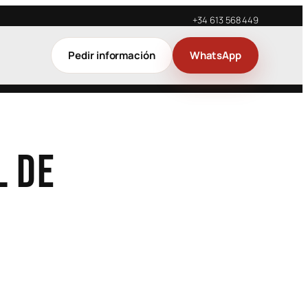
+34 613 568 449
Pedir información
WhatsApp
l de
rativa