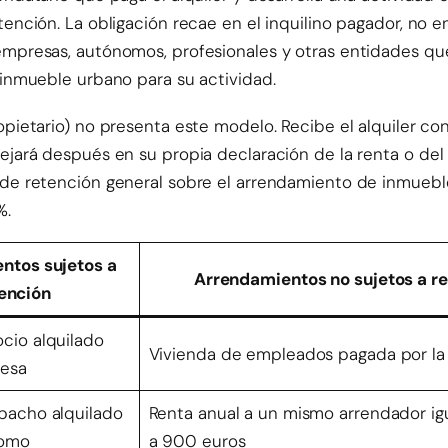
tención. La obligación recae en el inquilino pagador, no e
empresas, autónomos, profesionales y otras entidades que 
o inmueble urbano para su actividad.
opietario) no presenta este modelo. Recibe el alquiler con
lejará después en su propia declaración de la renta o de
 de retención general sobre el arrendamiento de inmueb
%.
ntos sujetos a
Arrendamientos no sujetos a r
ención
cio alquilado
Vivienda de empleados pagada por l
resa
pacho alquilado
Renta anual a un mismo arrendador igua
nomo
a 900 euros