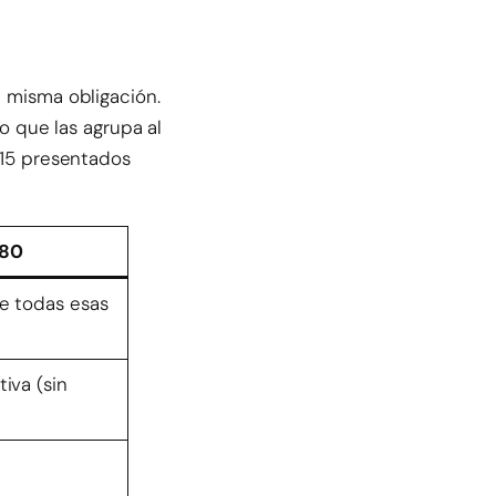
 misma obligación.
vo que las agrupa al
 115 presentados
180
e todas esas
iva (sin