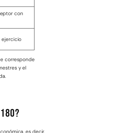
ceptor con
 ejercicio
, te corresponde
mestres y el
da.
 180?
económica, es decir,