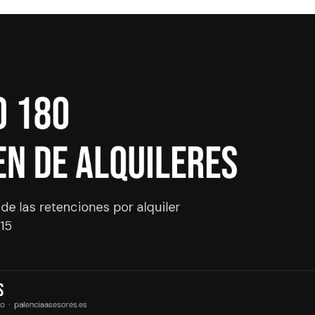
Licencias y per
Regularización 
Regularización e
toría para autónomos
toría online