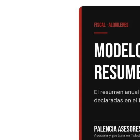
Pymes
Asesoría contable
Ges
Asesoría financiera
Ges