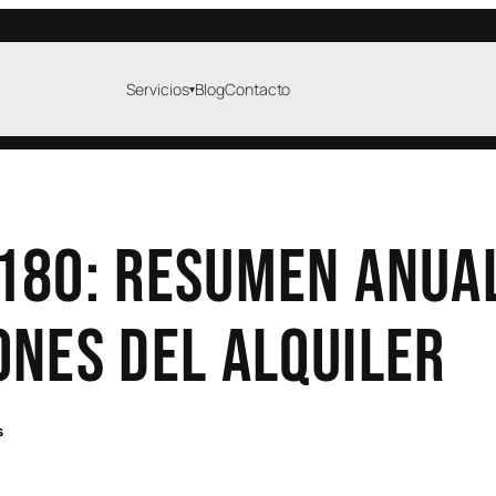
Servicios
Blog
Contacto
▾
oría laboral
Asesoría jurídica
a de autónomos
Civil
bajadores
Familia
180: resumen anua
resas
Laboral
Fiscal
ones del alquiler
Empresas
culos · DGT
Gestoría administ
s
·
nsferencias
Extranjería
mites de coches
Seguridad social